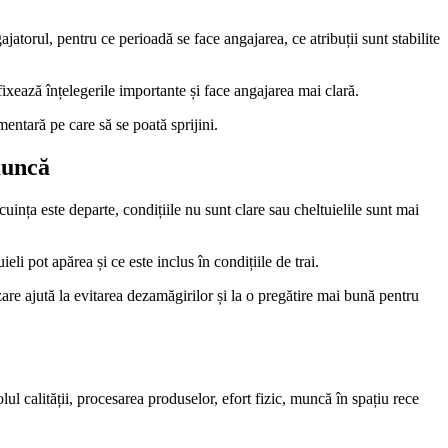
jatorul, pentru ce perioadă se face angajarea, ce atribuții sunt stabilite
 fixează înțelegerile importante și face angajarea mai clară.
entară pe care să se poată sprijini.
 muncă
cuința este departe, condițiile nu sunt clare sau cheltuielile sunt mai
li pot apărea și ce este inclus în condițiile de trai.
are ajută la evitarea dezamăgirilor și la o pregătire mai bună pentru
l calității, procesarea produselor, efort fizic, muncă în spațiu rece