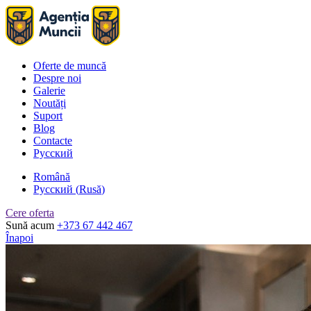
Oferte de muncă
Despre noi
Galerie
Noutăți
Suport
Blog
Contacte
Русский
Română
Русский
(
Rusă
)
Cere oferta
Sună acum
+373 67 442 467
Înapoi