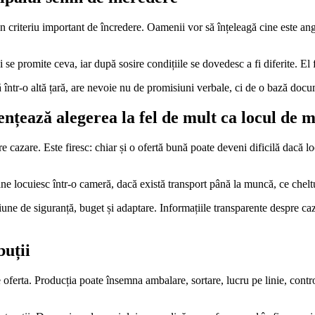
un criteriu important de încredere. Oamenii vor să înțeleagă cine este anga
 i se promite ceva, iar după sosire condițiile se dovedesc a fi diferite. El
într-o altă țară, are nevoie nu de promisiuni verbale, ci de o bază docum
uențează alegerea la fel de mult ca locul de
e cazare. Este firesc: chiar și o ofertă bună poate deveni dificilă dacă lo
ne locuiesc într-o cameră, dacă există transport până la muncă, ce cheltuie
une de siguranță, buget și adaptare. Informațiile transparente despre caz
buții
ferta. Producția poate însemna ambalare, sortare, lucru pe linie, controlu