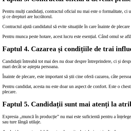
Pentru mulți candidați, contractul oficial nu mai este o formalitate, ci 
și ce drepturi are lucrătorul.
Contractul ajută candidatul să evite situațiile în care înainte de plecare
Pentru munca peste hotare, acest lucru este esențial. Când omul se află 
Faptul 4. Cazarea și condițiile de trai infl
Candidații întreabă tot mai des nu doar despre întreprindere, ci și despr
mari decât se aștepta persoana.
Înainte de plecare, este important să știi cine oferă cazarea, câte persoa
Pentru candidat, acesta nu este doar un aspect de confort. Este o chesti
plecare.
Faptul 5. Candidații sunt mai atenți la atri
Expresia „muncă în producție” nu mai este suficientă pentru a înțelege o
sau ture lângă utilaje.