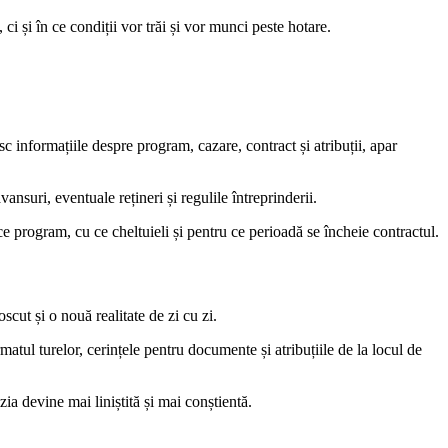
i și în ce condiții vor trăi și vor munci peste hotare.
c informațiile despre program, cazare, contract și atribuții, apar
ansuri, eventuale rețineri și regulile întreprinderii.
ce program, cu ce cheltuieli și pentru ce perioadă se încheie contractul.
cut și o nouă realitate de zi cu zi.
matul turelor, cerințele pentru documente și atribuțiile de la locul de
ia devine mai liniștită și mai conștientă.