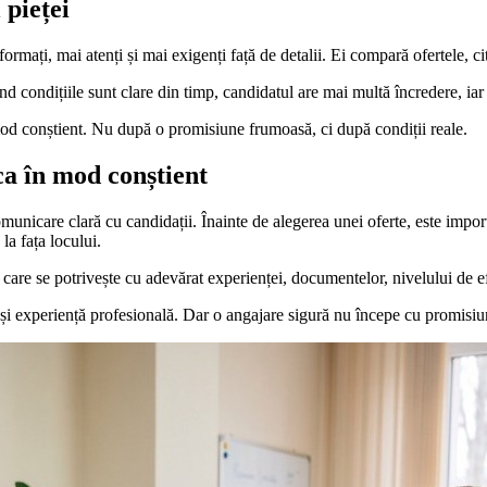
 pieței
rmați, mai atenți și mai exigenți față de detalii. Ei compară ofertele, cit
d condițiile sunt clare din timp, candidatul are mai multă încredere, iar
od conștient. Nu după o promisiune frumoasă, ci după condiții reale.
a în mod conștient
unicare clară cu candidații. Înainte de alegerea unei oferte, este importan
la fața locului.
 care se potrivește cu adevărat experienței, documentelor, nivelului de efo
și experiență profesională. Dar o angajare sigură nu începe cu promisiuni