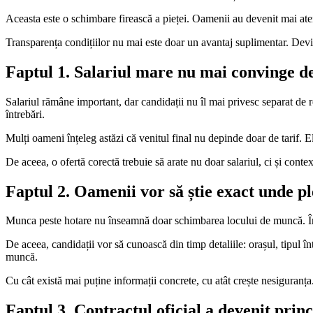
Aceasta este o schimbare firească a pieței. Oamenii au devenit mai atenț
Transparența condițiilor nu mai este doar un avantaj suplimentar. Devine
Faptul 1. Salariul mare nu mai convinge d
Salariul rămâne important, dar candidații nu îl mai privesc separat de r
întrebări.
Mulți oameni înțeleg astăzi că venitul final nu depinde doar de tarif. El 
De aceea, o ofertă corectă trebuie să arate nu doar salariul, ci și cont
Faptul 2. Oamenii vor să știe exact unde p
Munca peste hotare nu înseamnă doar schimbarea locului de muncă. Înseam
De aceea, candidații vor să cunoască din timp detaliile: orașul, tipul în
muncă.
Cu cât există mai puține informații concrete, cu atât crește nesiguranța
Faptul 3. Contractul oficial a devenit prin