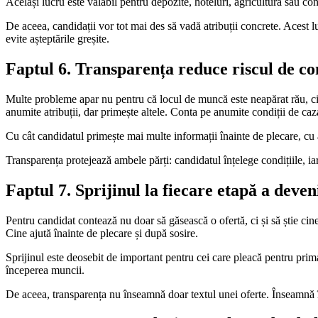
Același lucru este valabil pentru depozite, hoteluri, agricultură sau c
De aceea, candidații vor tot mai des să vadă atribuții concrete. Acest lu
evite așteptările greșite.
Faptul 6. Transparența reduce riscul de con
Multe probleme apar nu pentru că locul de muncă este neapărat rău, ci 
anumite atribuții, dar primește altele. Conta pe anumite condiții de cazar
Cu cât candidatul primește mai multe informații înainte de plecare, cu a
Transparența protejează ambele părți: candidatul înțelege condițiile, i
Faptul 7. Sprijinul la fiecare etapă a deven
Pentru candidat contează nu doar să găsească o ofertă, ci și să știe c
Cine ajută înainte de plecare și după sosire.
Sprijinul este deosebit de important pentru cei care pleacă pentru prim
începerea muncii.
De aceea, transparența nu înseamnă doar textul unei oferte. Înseamnă înt