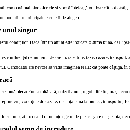
i, compară mai bine ofertele și vor să înțeleagă nu doar cât pot câștiga, c
 unul dintre principalele criterii de alegere.
e unul singur
estul condițiilor. Dacă într-un anunț este indicată o sumă bună, dar lipses
este influențat de numărul de ore lucrate, ture, taxe, cazare, transport, av
extul. Candidatul are nevoie să vadă imaginea reală: cât poate câștiga, în 
leacă
nă plecare într-o altă țară, colectiv nou, reguli diferite, oraș necunos
treprinderii, condițiile de cazare, distanța până la muncă, transportul, for
. În schimb, atunci când omul înțelege unde pleacă și ce îl așteaptă, deciz
cipalul semn de încredere