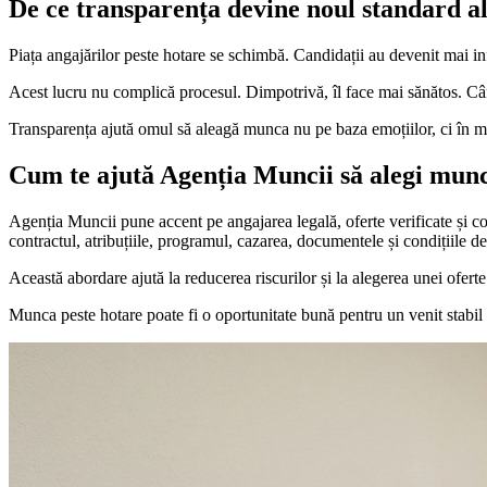
De ce transparența devine noul standard al
Piața angajărilor peste hotare se schimbă. Candidații au devenit mai info
Acest lucru nu complică procesul. Dimpotrivă, îl face mai sănătos. Cân
Transparența ajută omul să aleagă munca nu pe baza emoțiilor, ci în m
Cum te ajută Agenția Muncii să alegi munc
Agenția Muncii pune accent pe angajarea legală, oferte verificate și com
contractul, atribuțiile, programul, cazarea, documentele și condițiile de 
Această abordare ajută la reducerea riscurilor și la alegerea unei oferte
Munca peste hotare poate fi o oportunitate bună pentru un venit stabil 