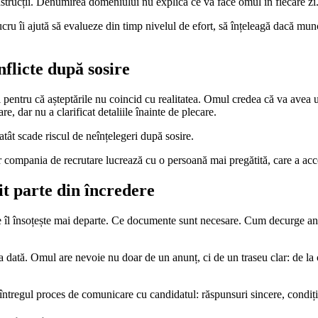
onstrucții. Denumirea domeniului nu explică ce va face omul în fiecare zi
cru îi ajută să evalueze din timp nivelul de efort, să înțeleagă dacă munca
flicte după sosire
pentru că așteptările nu coincid cu realitatea. Omul credea că va avea un
e, dar nu a clarificat detaliile înainte de plecare.
tât scade riscul de neînțelegeri după sosire.
ar compania de recrutare lucrează cu o persoană mai pregătită, care a acce
it parte din încredere
ine îl însoțește mai departe. Ce documente sunt necesare. Cum decurge an
a dată. Omul are nevoie nu doar de un anunț, ci de un traseu clar: de la 
regul proces de comunicare cu candidatul: răspunsuri sincere, condiții ve