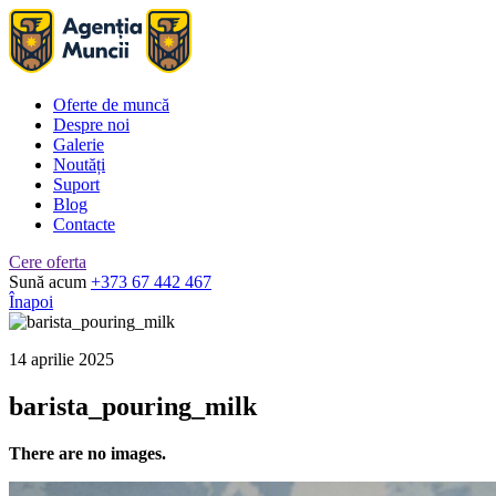
Oferte de muncă
Despre noi
Galerie
Noutăți
Suport
Blog
Contacte
Cere oferta
Sună acum
+373 67 442 467
Înapoi
14 aprilie 2025
barista_pouring_milk
There are no images.