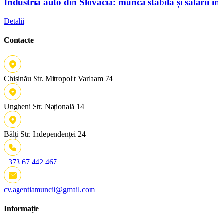
Industria auto din Slovacia: muncă stabilă și salarii în
Detalii
Contacte
Chișinău
Str. Mitropolit Varlaam 74
Ungheni
Str. Națională 14
Bălți
Str. Independenței 24
+373 67 442 467
cv.agentiamuncii@gmail.com
Informație