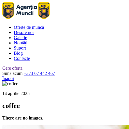
Oferte de muncă
Despre noi
Galerie
Noutăți
Suport
Blog
Contacte
Cere oferta
Sună acum
+373 67 442 467
Înapoi
14 aprilie 2025
coffee
There are no images.