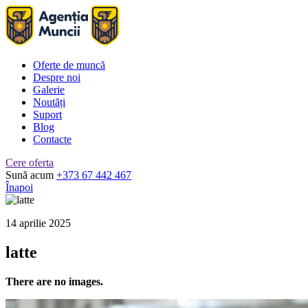
Oferte de muncă
Despre noi
Galerie
Noutăți
Suport
Blog
Contacte
Cere oferta
Sună acum
+373 67 442 467
Înapoi
14 aprilie 2025
latte
There are no images.