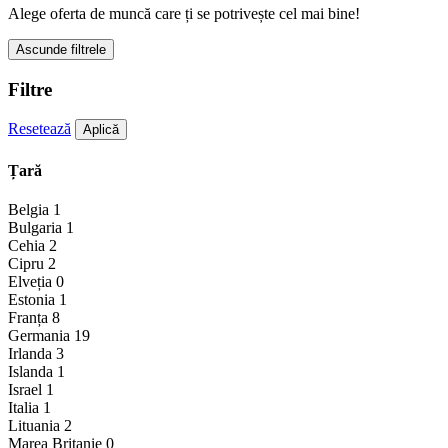
Alege oferta de muncă care ți se potrivește cel mai bine!
Ascunde filtrele
Filtre
Resetează
Aplică
Țară
Belgia
1
Bulgaria
1
Cehia
2
Cipru
2
Elveția
0
Estonia
1
Franța
8
Germania
19
Irlanda
3
Islanda
1
Israel
1
Italia
1
Lituania
2
Marea Britanie
0