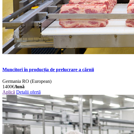
Muncitori în producția de prelucrare a cărnii
Germania
RO (European)
1400€
/lună
Aplică
Detalii ofertă