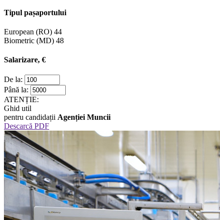
Tipul pașaportului
European (RO)
44
Biometric (MD)
48
Salarizare, €
De la:
Până la:
ATENȚIE:
Ghid util
pentru candidații
Agenției Muncii
Descarcă PDF