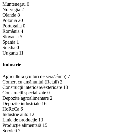
Muntenegru
0
Norvegia
2
Olanda
8
Polonia
20
Portugalia
0
România
4
Slovacia
5
Spania
1
Suedia
0
Ungaria
11
Industrie
Agricultură (culturi de seră/câmp)
7
Comerț cu amănuntul (Retail)
2
Construcții interioare/exterioare
13
Construcții specializate
0
Depozite agroalimentare
2
Depozite industriale
16
HoReCa
6
Industrie auto
12
Linie de producție
13
Producție alimentară
15
Servicii
7