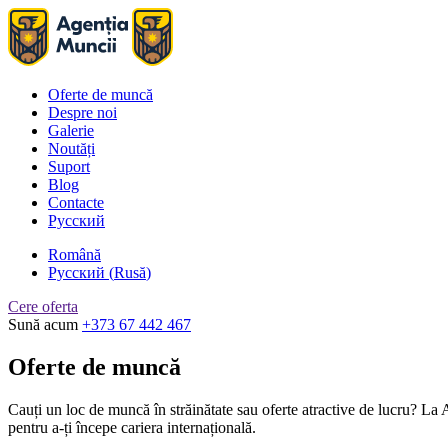
Oferte de muncă
Despre noi
Galerie
Noutăți
Suport
Blog
Contacte
Русский
Română
Русский
(
Rusă
)
Cere oferta
Sună acum
+373 67 442 467
Oferte de muncă
Cauți un loc de muncă în străinătate sau oferte atractive de lucru? La A
pentru a-ți începe cariera internațională.