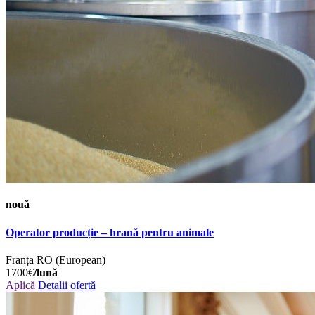
nouă
Operator producție – hrană pentru animale
Franța
RO (European)
1700€
/lună
Aplică
Detalii ofertă