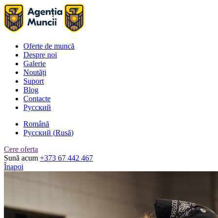
Oferte de muncă
Despre noi
Galerie
Noutăți
Suport
Blog
Contacte
Русский
Română
Русский
(
Rusă
)
Cere oferta
Sună acum
+373 67 442 467
Înapoi