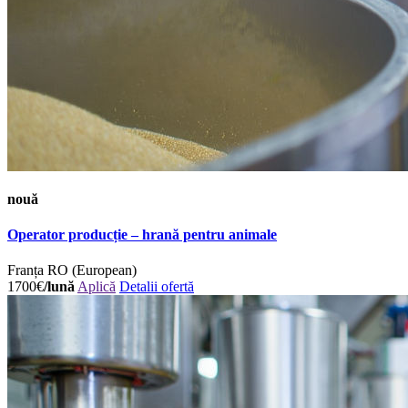
nouă
Operator producție – hrană pentru animale
Franța
RO (European)
1700€
/lună
Aplică
Detalii ofertă