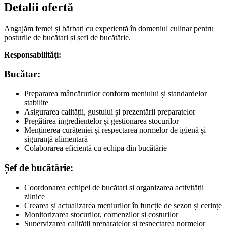
Detalii ofertă
Angajăm femei și bărbați cu experiență în domeniul culinar pentru
posturile de bucătari și șefi de bucătărie.
Responsabilități:
Bucătar:
Prepararea mâncărurilor conform meniului și standardelor
stabilite
Asigurarea calității, gustului și prezentării preparatelor
Pregătirea ingredientelor și gestionarea stocurilor
Menținerea curățeniei și respectarea normelor de igienă și
siguranță alimentară
Colaborarea eficientă cu echipa din bucătărie
Șef de bucătărie:
Coordonarea echipei de bucătari și organizarea activității
zilnice
Crearea și actualizarea meniurilor în funcție de sezon și cerințe
Monitorizarea stocurilor, comenzilor și costurilor
Supervizarea calității preparatelor și respectarea normelor