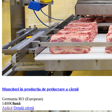
Muncitori în producția de prelucrare a cărnii
Germania
RO (European)
1400€
/lună
Aplică
Detalii ofertă