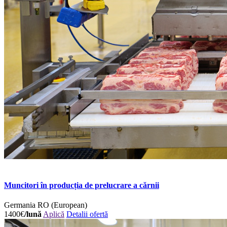
Muncitori în producția de prelucrare a cărnii
Germania
RO (European)
1400€
/lună
Aplică
Detalii ofertă