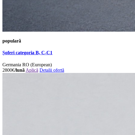
populară
Șoferi categoria B, C-C1
Germania
RO (European)
2800€
/lună
Aplică
Detalii ofertă