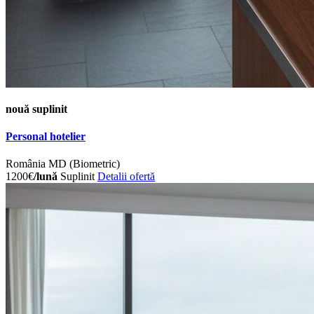
nouă
suplinit
Personal hotelier
România
MD (Biometric)
1200€
/lună
Suplinit
Detalii ofertă