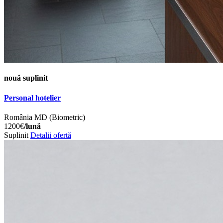
nouă
suplinit
Personal hotelier
România
MD (Biometric)
1200€
/lună
Suplinit
Detalii ofertă