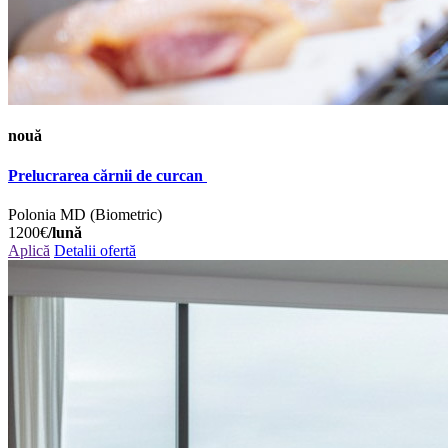
nouă
Prelucrarea cărnii de curcan
Polonia
MD (Biometric)
1200€
/lună
Aplică
Detalii ofertă