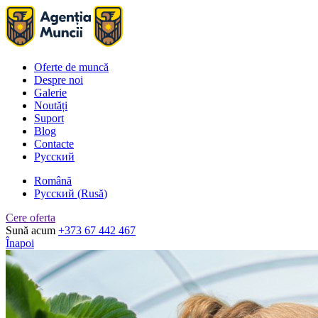
Oferte de muncă
Despre noi
Galerie
Noutăți
Suport
Blog
Contacte
Русский
Română
Русский
(
Rusă
)
Cere oferta
Sună acum
+373 67 442 467
Înapoi