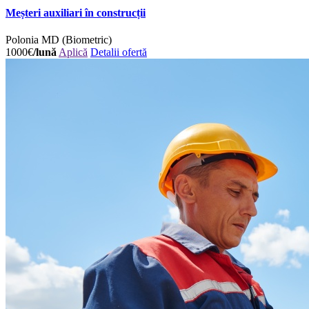
Meșteri auxiliari în construcții
Polonia
MD (Biometric)
1000€
/lună
Aplică
Detalii ofertă