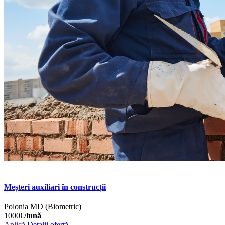
Meșteri auxiliari în construcții
Polonia
MD (Biometric)
1000€
/lună
Aplică
Detalii ofertă