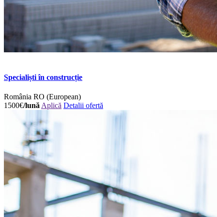
Specialiști în construcție
România
RO (European)
1500€
/lună
Aplică
Detalii ofertă