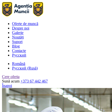
Oferte de muncă
Despre noi
Galerie
Noutăți
Suport
Blog
Contacte
Русский
Română
Русский
(
Rusă
)
Cere oferta
Sună acum
+373 67 442 467
Înapoi