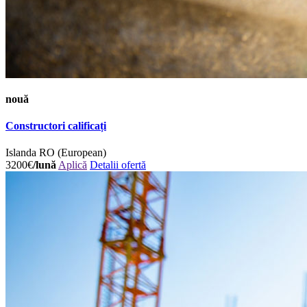
nouă
Constructori calificați
Islanda
RO (European)
3200€
/lună
Aplică
Detalii ofertă