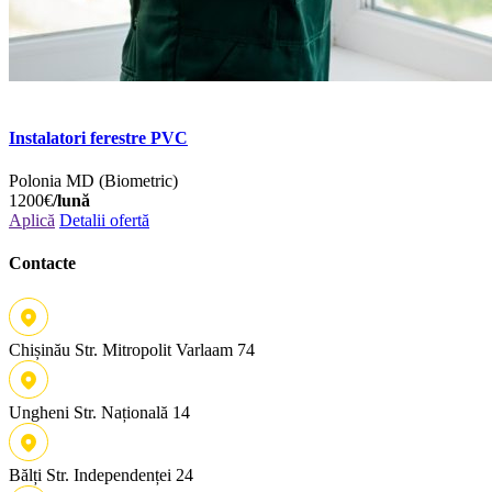
Instalatori ferestre PVC
Polonia
MD (Biometric)
1200€
/lună
Aplică
Detalii ofertă
Contacte
Chișinău
Str. Mitropolit Varlaam 74
Ungheni
Str. Națională 14
Bălți
Str. Independenței 24