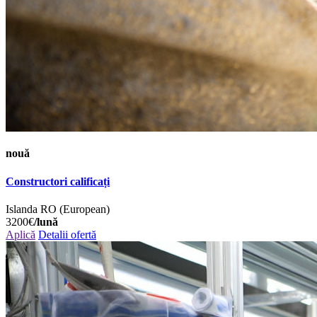
nouă
Constructori calificați
Islanda
RO (European)
3200€
/lună
Aplică
Detalii ofertă