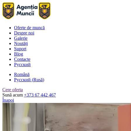
Oferte de muncă
Despre noi
Galerie
Noutăți
Suport
Blog
Contacte
Русский
Română
Русский
(
Rusă
)
Cere oferta
Sună acum
+373 67 442 467
Înapoi