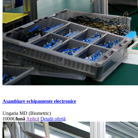
Asamblare echipamente electronice
Ungaria
MD (Biometric)
1000€
/lună
Aplică
Detalii ofertă