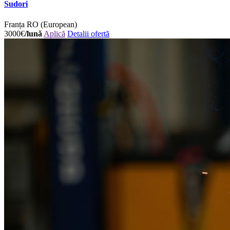
Sudori
Franța
RO (European)
3000€
/lună
Aplică
Detalii ofertă