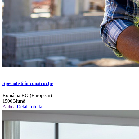
Specialiști în construcție
România
RO (European)
1500€
/lună
Aplică
Detalii ofertă