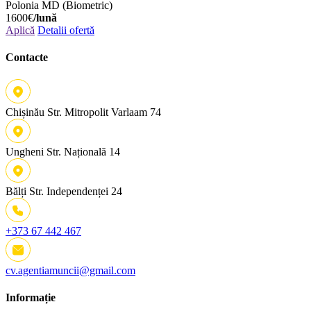
Polonia
MD (Biometric)
1600€
/lună
Aplică
Detalii ofertă
Contacte
Chișinău
Str. Mitropolit Varlaam 74
Ungheni
Str. Națională 14
Bălți
Str. Independenței 24
+373 67 442 467
cv.agentiamuncii@gmail.com
Informație