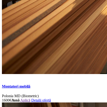
Montatori mobilă
Polonia
MD (Biometric)
1600€
/lună
Aplică
Detalii ofertă