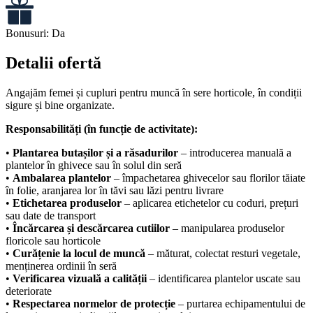
Bonusuri:
Da
Detalii ofertă
Angajăm femei și cupluri pentru muncă în sere horticole, în condiții
sigure și bine organizate.
Responsabilități (în funcție de activitate):
•
Plantarea butașilor și a răsadurilor
– introducerea manuală a
plantelor în ghivece sau în solul din seră
•
Ambalarea plantelor
– împachetarea ghivecelor sau florilor tăiate
în folie, aranjarea lor în tăvi sau lăzi pentru livrare
•
Etichetarea produselor
– aplicarea etichetelor cu coduri, prețuri
sau date de transport
•
Încărcarea și descărcarea cutiilor
– manipularea produselor
floricole sau horticole
•
Curățenie la locul de muncă
– măturat, colectat resturi vegetale,
menținerea ordinii în seră
•
Verificarea vizuală a calității
– identificarea plantelor uscate sau
deteriorate
•
Respectarea normelor de protecție
– purtarea echipamentului de