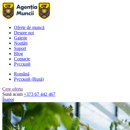
Oferte de muncă
Despre noi
Galerie
Noutăți
Suport
Blog
Contacte
Русский
Română
Русский
(
Rusă
)
Cere oferta
Sună acum
+373 67 442 467
Înapoi