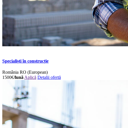
Specialiști în construcție
România
RO (European)
1500€
/lună
Aplică
Detalii ofertă