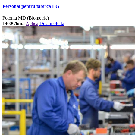
Personal pentru fabrica LG
Polonia
MD (Biometric)
1400€
/lună
Aplică
Detalii ofertă