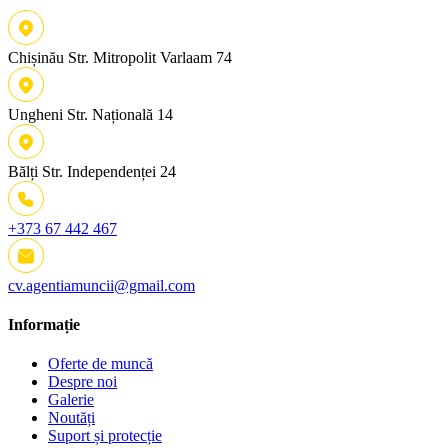
Chișinău
Str. Mitropolit Varlaam 74
Ungheni
Str. Națională 14
Bălți
Str. Independenței 24
+373 67 442 467
cv.agentiamuncii@gmail.com
Informație
Oferte de muncă
Despre noi
Galerie
Noutăți
Suport și protecție