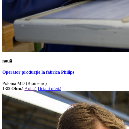
nouă
Operator producție la fabrica Philips
Polonia
MD (Biometric)
1300€
/lună
Aplică
Detalii ofertă