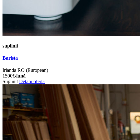
suplinit
Barista
Irlanda
RO (European)
1500€
/lună
Suplinit
Detalii ofertă