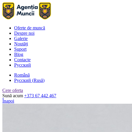
Oferte de muncă
Despre noi
Galerie
Noutăți
Suport
Blog
Contacte
Русский
Română
Русский
(
Rusă
)
Cere oferta
Sună acum
+373 67 442 467
Înapoi