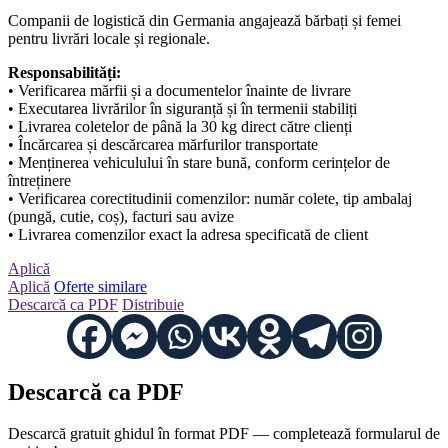
Companii de logistică din Germania angajează bărbați și femei
pentru livrări locale și regionale.
Responsabilități:
• Verificarea mărfii și a documentelor înainte de livrare
• Executarea livrărilor în siguranță și în termenii stabiliți
• Livrarea coletelor de până la 30 kg direct către clienți
• Încărcarea și descărcarea mărfurilor transportate
• Menținerea vehiculului în stare bună, conform cerințelor de
întreținere
• Verificarea corectitudinii comenzilor: număr colete, tip ambalaj
(pungă, cutie, coș), facturi sau avize
• Livrarea comenzilor exact la adresa specificată de client
Aplică
Aplică
Oferte similare
Descarcă ca PDF
Distribuie
Descarcă ca PDF
Descarcă gratuit ghidul în format PDF — completează formularul de