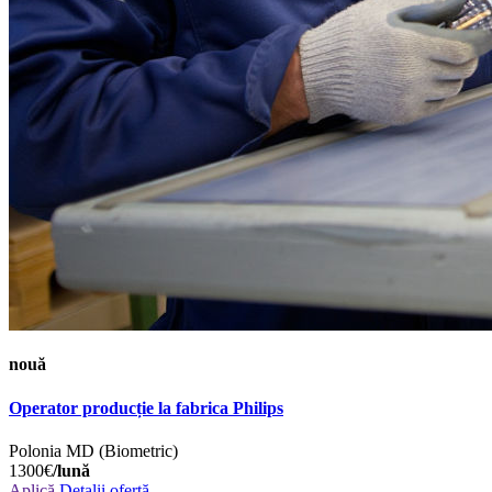
nouă
Operator producție la fabrica Philips
Polonia
MD (Biometric)
1300€
/lună
Aplică
Detalii ofertă