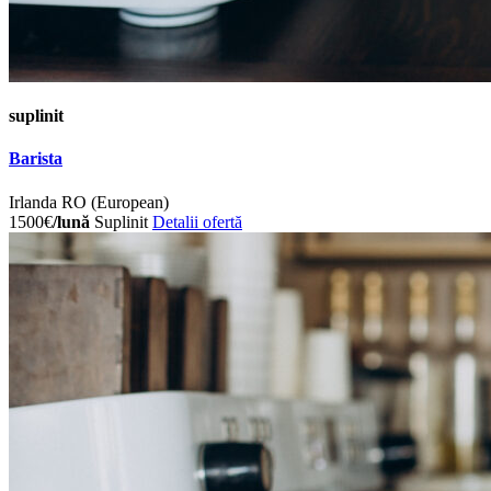
suplinit
Barista
Irlanda
RO (European)
1500€
/lună
Suplinit
Detalii ofertă