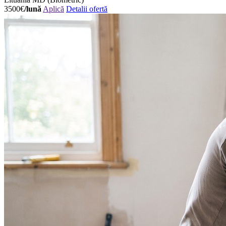
3500€
/lună
Aplică
Detalii ofertă