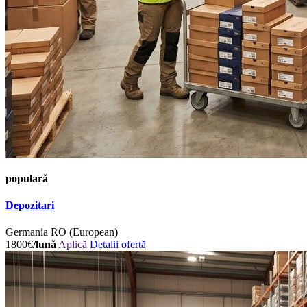
populară
Depozitari
Germania
RO (European)
1800€
/lună
Aplică
Detalii ofertă