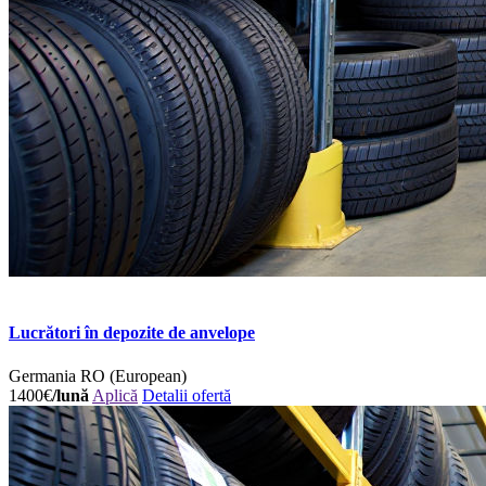
Lucrători în depozite de anvelope
Germania
RO (European)
1400€
/lună
Aplică
Detalii ofertă