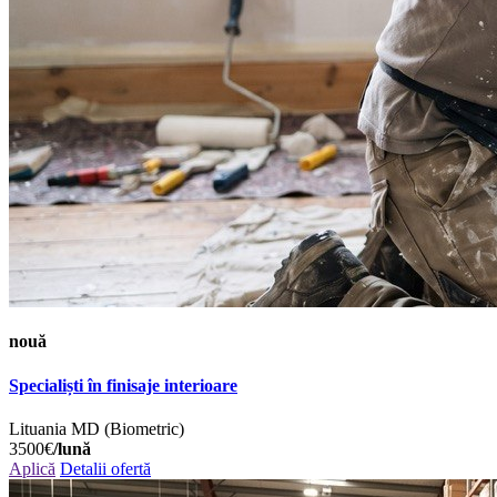
nouă
Specialiști în finisaje interioare
Lituania
MD (Biometric)
3500€
/lună
Aplică
Detalii ofertă