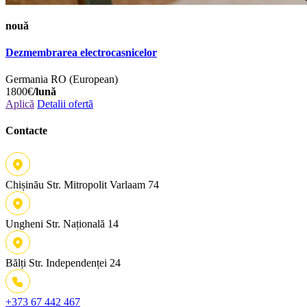
nouă
Dezmembrarea electrocasnicelor
Germania
RO (European)
1800€
/lună
Aplică
Detalii ofertă
Contacte
Chișinău
Str. Mitropolit Varlaam 74
Ungheni
Str. Națională 14
Bălți
Str. Independenței 24
+373 67 442 467