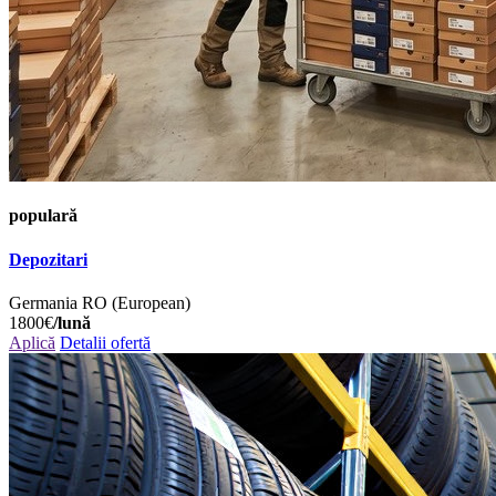
populară
Depozitari
Germania
RO (European)
1800€
/lună
Aplică
Detalii ofertă