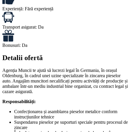
Experiență:
Fără experiență
Transport asigurat:
Da
Bonusuri:
Da
Detalii ofertă
Agenția Muncii te ajută să lucrezi legal în Germania, în orașul
Oldenburg, în cadrul unei uzine specializate în zincarea pieselor
auto. Angajăm muncitori necalificați pentru activități de producție și
ambalare într-un mediu industrial bine organizat, cu contract legal și
cazare asigurată.
Responsabilități:
Confecționarea și asamblarea pieselor metalice conform
instrucțiunilor tehnice
Suspendarea pieselor pe suporturi speciale pentru procesul de
zincare