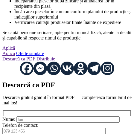
Îndepărtarea pieselor după zincare și ambalarea lor în
recipiente din plasă
Încărcarea pieselor în camion conform planului de producție și
indicațiilor superiorului
Verificarea calității produselor finale înainte de expediere
Se caută persoane serioase, apte pentru muncă fizică, atente la detalii
și capabile să respecte ritmul de producție.
Aplică
Aplică
Oferte similare
Descarcă ca PDF
Distribuie
Descarcă ca PDF
Descarcă gratuit ghidul în format PDF — completează formularul de
mai jos!
Nume:
Telefon de contact: