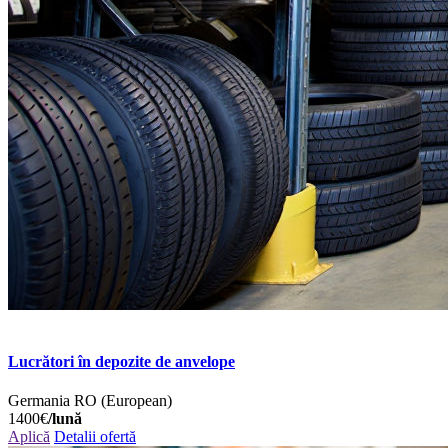
Lucrători în depozite de anvelope
Germania
RO (European)
1400€
/lună
Aplică
Detalii ofertă