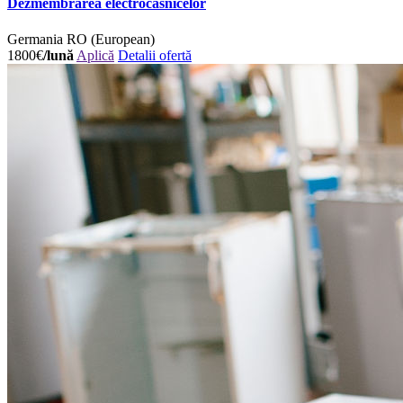
Dezmembrarea electrocasnicelor
Germania
RO (European)
1800€
/lună
Aplică
Detalii ofertă