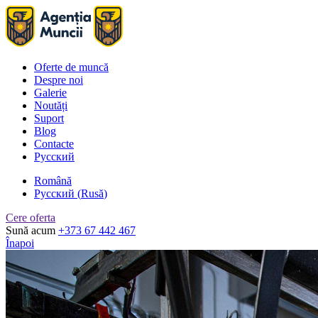
Oferte de muncă
Despre noi
Galerie
Noutăți
Suport
Blog
Contacte
Русский
Română
Русский
(
Rusă
)
Cere oferta
Sună acum
+373 67 442 467
Înapoi