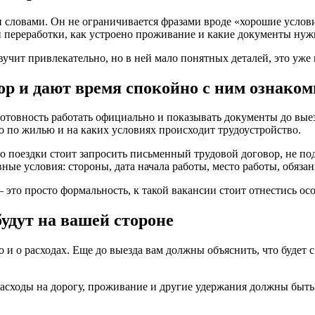
словами. Он не ограничивается фразами вроде «хорошие условия
ь ли переработки, как устроено проживание и какие документы ну
вучит привлекательно, но в ней мало понятных деталей, это уже
р и дают время спокойно с ним ознаком
овность работать официально и показывать документы до выезда
ано по жилью и на каких условиях происходит трудоустройство.
о поездки стоит запросить письменный трудовой договор, не по
ые условия: стороны, дата начала работы, место работы, обязан
— это просто формальность, к такой вакансии стоит отнестись о
будут на вашей стороне
о и о расходах. Еще до выезда вам должны объяснить, что будет
 расходы на дорогу, проживание и другие удержания должны быт