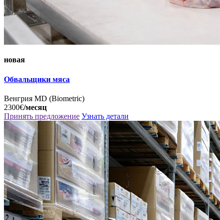
новая
Обвальщики мяса
Венгрия
MD (Biometric)
2300€
/месяц
Принять предложение
Узнать детали