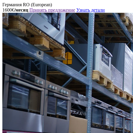
Германия
RO (European)
1600€
/месяц
Принять предложение
Узнать детали