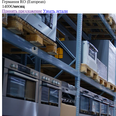
Германия
RO (European)
1400€
/месяц
Принять предложение
Узнать детали