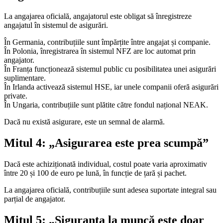
La angajarea oficială, angajatorul este obligat să înregistreze
angajatul în sistemul de asigurări.
În Germania, contribuțiile sunt împărțite între angajat și companie.
În Polonia, înregistrarea în sistemul NFZ are loc automat prin
angajator.
În Franța funcționează sistemul public cu posibilitatea unei asigurări
suplimentare.
În Irlanda activează sistemul HSE, iar unele companii oferă asigurări
private.
În Ungaria, contribuțiile sunt plătite către fondul național NEAK.
Dacă nu există asigurare, este un semnal de alarmă.
Mitul 4: „Asigurarea este prea scumpă”
Dacă este achiziționată individual, costul poate varia aproximativ
între 20 și 100 de euro pe lună, în funcție de țară și pachet.
La angajarea oficială, contribuțiile sunt adesea suportate integral sau
parțial de angajator.
Mitul 5: „Siguranța la muncă este doar