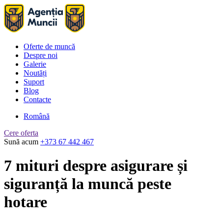
Oferte de muncă
Despre noi
Galerie
Noutăți
Suport
Blog
Contacte
Română
Cere oferta
Sună acum
+373 67 442 467
7 mituri despre asigurare și
siguranță la muncă peste
hotare