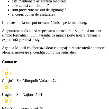
este menționată asigurarea medicală?
cine achită contribuțiile?
sunt prevăzute măsuri de siguranță?
ai copia poliței de asigurare?
Claritatea de la început înseamnă liniște pe termen lung.
Asigurarea medicală și respectarea normelor de siguranță nu sunt
simple formalități. Sunt garanția că munca peste hotare rămâne o
experiență pozitivă și sigură.
Agentia Muncii colaborează doar cu angajatori care oferă contracte
oficiale, asigurare și condiții conforme legislației.
Contacte
Chișinău
Str. Mitropolit Varlaam 74
Ungheni
Str. Națională 14
Bălți
Str. Independenței 24