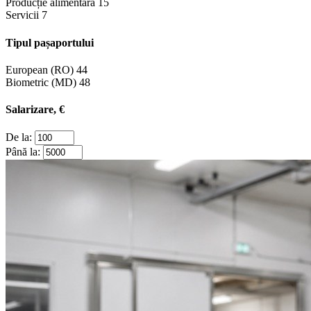
Producție alimentară
15
Servicii
7
Tipul pașaportului
European (RO)
44
Biometric (MD)
48
Salarizare, €
De la:
Până la: