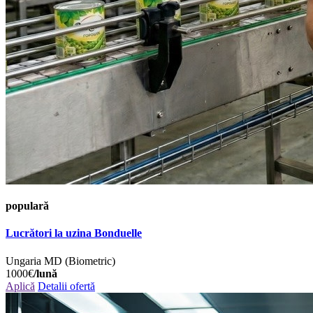
populară
Lucrători la uzina Bonduelle
Ungaria
MD (Biometric)
1000€
/lună
Aplică
Detalii ofertă