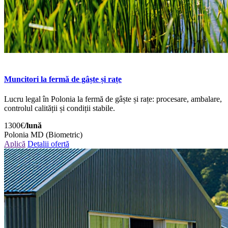
Muncitori la fermă de gâște și rațe
Lucru legal în Polonia la fermă de gâște și rațe: procesare, ambalare,
controlul calității și condiții stabile.
1300€
/lună
Polonia
MD (Biometric)
Aplică
Detalii ofertă