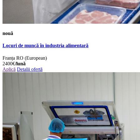
nouă
Locuri de muncă în industria alimentară
Franța
RO (European)
2400€
/lună
Aplică
Detalii ofertă