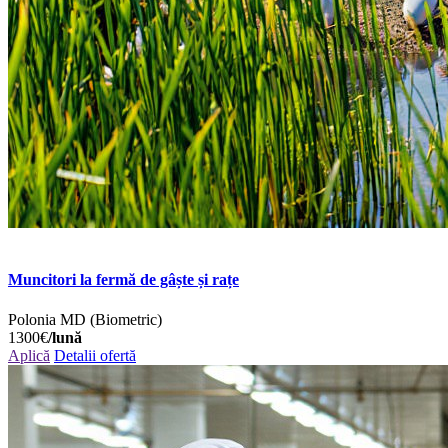
Muncitori la fermă de gâște și rațe
Polonia
MD (Biometric)
1300€
/lună
Aplică
Detalii ofertă