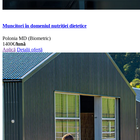
Muncitori în domeniul nutriţiei dietetice
Polonia
MD (Biometric)
1400€
/lună
Aplică
Detalii ofertă