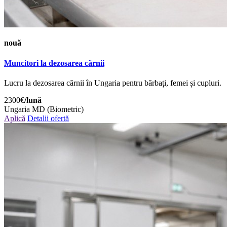
nouă
Muncitori la dezosarea cărnii
Lucru la dezosarea cărnii în Ungaria pentru bărbați, femei și cupluri.
2300€
/lună
Ungaria
MD (Biometric)
Aplică
Detalii ofertă