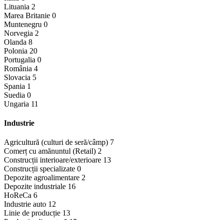
Lituania
2
Marea Britanie
0
Muntenegru
0
Norvegia
2
Olanda
8
Polonia
20
Portugalia
0
România
4
Slovacia
5
Spania
1
Suedia
0
Ungaria
11
Industrie
Agricultură (culturi de seră/câmp)
7
Comerț cu amănuntul (Retail)
2
Construcții interioare/exterioare
13
Construcții specializate
0
Depozite agroalimentare
2
Depozite industriale
16
HoReCa
6
Industrie auto
12
Linie de producție
13