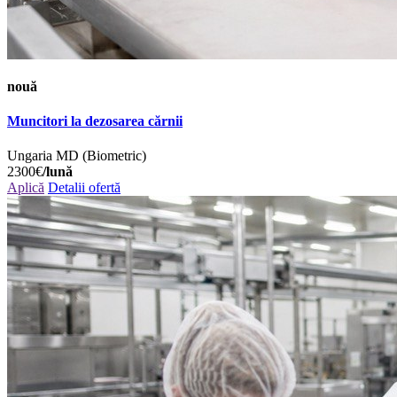
nouă
Muncitori la dezosarea cărnii
Ungaria
MD (Biometric)
2300€
/lună
Aplică
Detalii ofertă