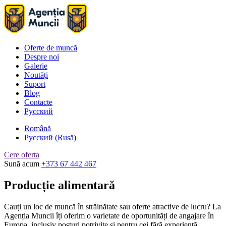
Oferte de muncă
Despre noi
Galerie
Noutăți
Suport
Blog
Contacte
Русский
Română
Русский
(
Rusă
)
Cere oferta
Sună acum
+373 67 442 467
Producție alimentară
Cauți un loc de muncă în străinătate sau oferte atractive de lucru? La
Agenția Muncii îți oferim o varietate de oportunități de angajare în
Europa, inclusiv posturi potrivite și pentru cei fără experiență,