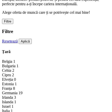
perfecte pentru a-ți începe cariera internațională.
Alege oferta de muncă care ți se potrivește cel mai bine!
Filtre
Filtre
Resetează
Aplică
Țară
Belgia
1
Bulgaria
1
Cehia
2
Cipru
2
Elveția
0
Estonia
1
Franța
8
Germania
19
Irlanda
3
Islanda
1
Israel
1
Italia
1