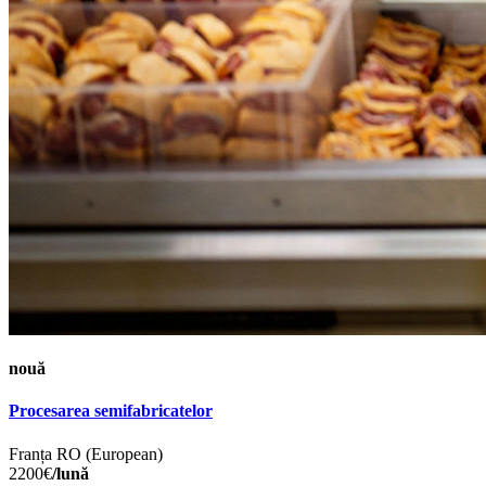
nouă
Procesarea semifabricatelor
Franța
RO (European)
2200€
/lună