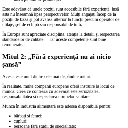
Este adevărat că unele poziții sunt accesibile fără experiență, însă
asta nu înseamnă lipsa perspectivelor. Mulți angajați încep de la
poziții de bază și pot avansa ulterior la funcții precum operator de
utilaje, șef de echipă sau responsabil de tură.
În Europa sunt apreciate disciplina, atenția la detalii și respectarea
standardelor de calitate — iar aceste competențe sunt bine
remunerate.
Mitul 2: „Fără experiență nu ai nicio
șansă”
Acesta este unul dintre cele mai răspândite mituri.
În realitate, multe companii europene oferă instruire la locul de
muncă. Ceea ce contează cu adevărat este seriozitatea,
responsabilitatea și respectarea normelor sanitare.
Munca în industria alimentară este adesea disponibilă pentru:
bărbați și femei;
cupluri;
persoane fără studii de specialitate;