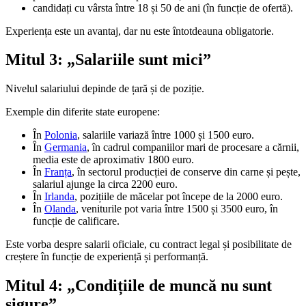
candidați cu vârsta între 18 și 50 de ani (în funcție de ofertă).
Experiența este un avantaj, dar nu este întotdeauna obligatorie.
Mitul 3: „Salariile sunt mici”
Nivelul salariului depinde de țară și de poziție.
Exemple din diferite state europene:
În
Polonia
, salariile variază între 1000 și 1500 euro.
În
Germania
, în cadrul companiilor mari de procesare a cărnii,
media este de aproximativ 1800 euro.
În
Franța
, în sectorul producției de conserve din carne și pește,
salariul ajunge la circa 2200 euro.
În
Irlanda
, pozițiile de măcelar pot începe de la 2000 euro.
În
Olanda
, veniturile pot varia între 1500 și 3500 euro, în
funcție de calificare.
Este vorba despre salarii oficiale, cu contract legal și posibilitate de
creștere în funcție de experiență și performanță.
Mitul 4: „Condițiile de muncă nu sunt
sigure”