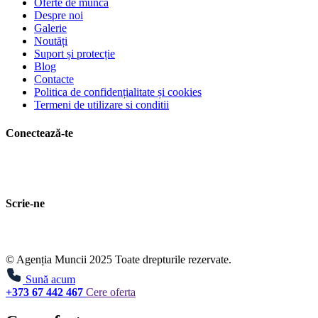
Oferte de muncă
Despre noi
Galerie
Noutăți
Suport și protecție
Blog
Contacte
Politica de confidențialitate și cookies
Termeni de utilizare si conditii
Conectează-te
Scrie-ne
© Agenția Muncii 2025 Toate drepturile rezervate.
Sună acum
+373 67 442 467
Cere oferta