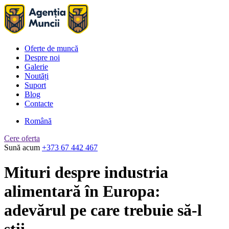
Oferte de muncă
Despre noi
Galerie
Noutăți
Suport
Blog
Contacte
Română
Cere oferta
Sună acum
+373 67 442 467
Mituri despre industria
alimentară în Europa:
adevărul pe care trebuie să-l