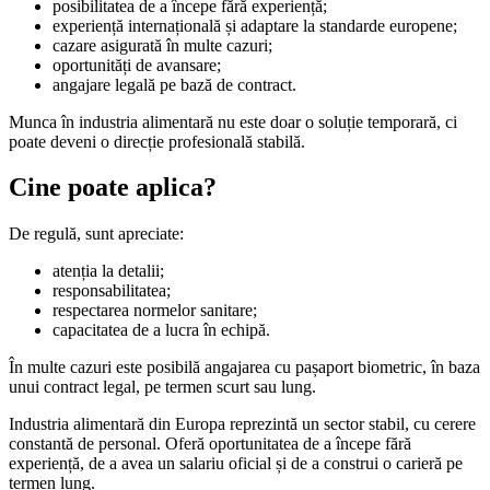
posibilitatea de a începe fără experiență;
experiență internațională și adaptare la standarde europene;
cazare asigurată în multe cazuri;
oportunități de avansare;
angajare legală pe bază de contract.
Munca în industria alimentară nu este doar o soluție temporară, ci
poate deveni o direcție profesională stabilă.
Cine poate aplica?
De regulă, sunt apreciate:
atenția la detalii;
responsabilitatea;
respectarea normelor sanitare;
capacitatea de a lucra în echipă.
În multe cazuri este posibilă angajarea cu pașaport biometric, în baza
unui contract legal, pe termen scurt sau lung.
Industria alimentară din Europa reprezintă un sector stabil, cu cerere
constantă de personal. Oferă oportunitatea de a începe fără
experiență, de a avea un salariu oficial și de a construi o carieră pe
termen lung.