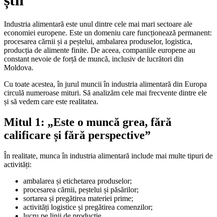
știi
Industria alimentară este unul dintre cele mai mari sectoare ale
economiei europene. Este un domeniu care funcționează permanent:
procesarea cărnii și a peștelui, ambalarea produselor, logistica,
producția de alimente finite. De aceea, companiile europene au
constant nevoie de forță de muncă, inclusiv de lucrători din
Moldova.
Cu toate acestea, în jurul muncii în industria alimentară din Europa
circulă numeroase mituri. Să analizăm cele mai frecvente dintre ele
și să vedem care este realitatea.
Mitul 1: „Este o muncă grea, fără
calificare și fără perspective”
În realitate, munca în industria alimentară include mai multe tipuri de
activități:
ambalarea și etichetarea produselor;
procesarea cărnii, peștelui și păsărilor;
sortarea și pregătirea materiei prime;
activități logistice și pregătirea comenzilor;
lucru pe linii de producție.