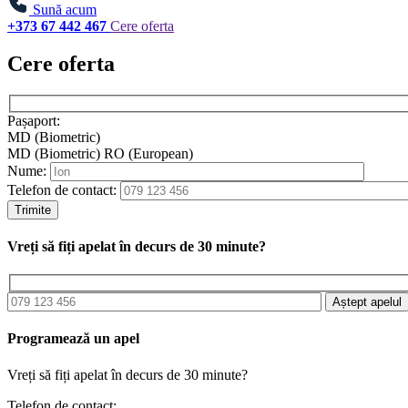
Sună acum
+373 67 442 467
Cere oferta
Cere oferta
Pașaport:
MD (Biometric)
MD (Biometric)
RO (European)
Nume:
Telefon de contact:
Trimite
Vreți să fiți apelat în decurs de 30 minute?
Aștept apelul
Programează un apel
Vreți să fiți apelat în decurs de 30 minute?
Telefon de contact: