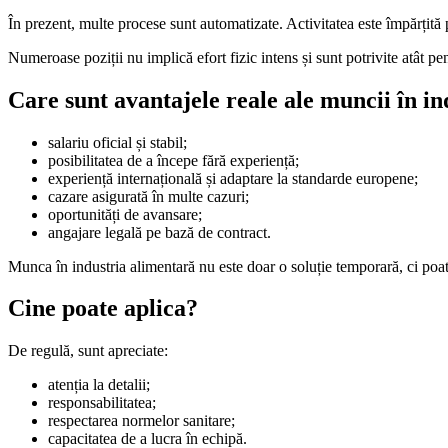
În prezent, multe procese sunt automatizate. Activitatea este împărțită pe
Numeroase poziții nu implică efort fizic intens și sunt potrivite atât pen
Care sunt avantajele reale ale muncii în i
salariu oficial și stabil;
posibilitatea de a începe fără experiență;
experiență internațională și adaptare la standarde europene;
cazare asigurată în multe cazuri;
oportunități de avansare;
angajare legală pe bază de contract.
Munca în industria alimentară nu este doar o soluție temporară, ci poat
Cine poate aplica?
De regulă, sunt apreciate:
atenția la detalii;
responsabilitatea;
respectarea normelor sanitare;
capacitatea de a lucra în echipă.