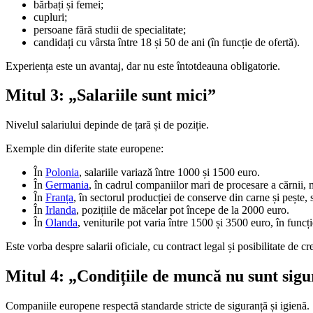
bărbați și femei;
cupluri;
persoane fără studii de specialitate;
candidați cu vârsta între 18 și 50 de ani (în funcție de ofertă).
Experiența este un avantaj, dar nu este întotdeauna obligatorie.
Mitul 3: „Salariile sunt mici”
Nivelul salariului depinde de țară și de poziție.
Exemple din diferite state europene:
În
Polonia
, salariile variază între 1000 și 1500 euro.
În
Germania
, în cadrul companiilor mari de procesare a cărnii,
În
Franța
, în sectorul producției de conserve din carne și pește, 
În
Irlanda
, pozițiile de măcelar pot începe de la 2000 euro.
În
Olanda
, veniturile pot varia între 1500 și 3500 euro, în funcți
Este vorba despre salarii oficiale, cu contract legal și posibilitate de c
Mitul 4: „Condițiile de muncă nu sunt sigu
Companiile europene respectă standarde stricte de siguranță și igienă.