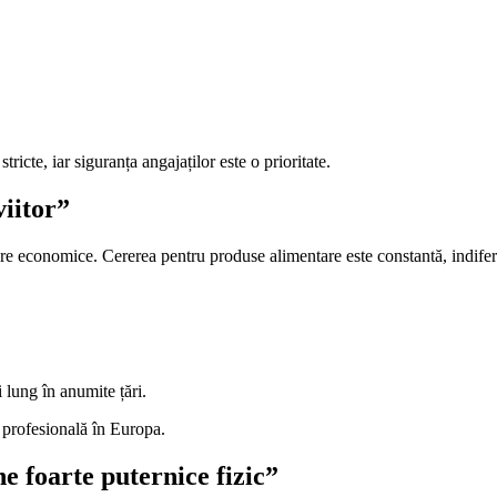
icte, iar siguranța angajaților este o prioritate.
viitor”
ctoare economice. Cererea pentru produse alimentare este constantă, indif
lung în anumite țări.
a profesională în Europa.
e foarte puternice fizic”