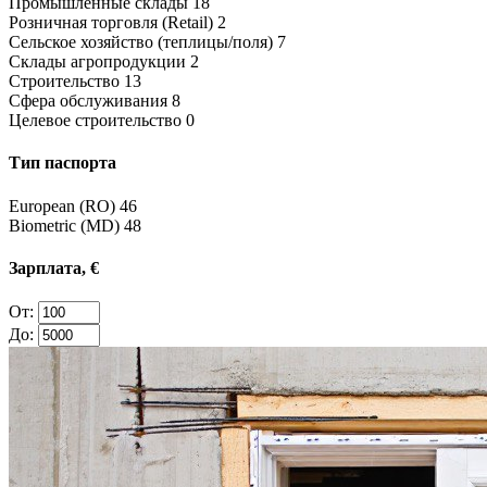
Промышленные склады
18
Розничная торговля (Retail)
2
Сельское хозяйство (теплицы/поля)
7
Склады агропродукции
2
Строительство
13
Сфера обслуживания
8
Целевое строительство
0
Тип паспорта
European (RO)
46
Biometric (MD)
48
Зарплата, €
От:
До: