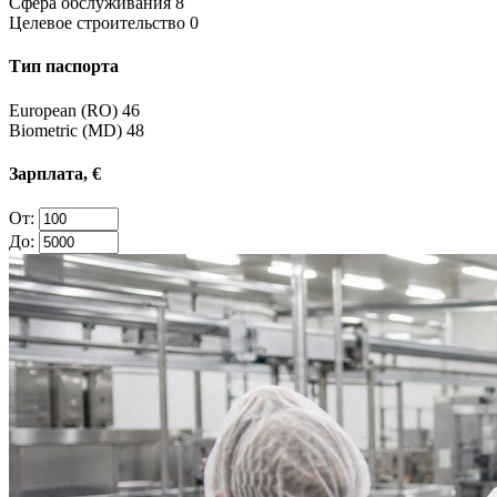
Сфера обслуживания
8
Целевое строительство
0
Тип паспорта
European (RO)
46
Biometric (MD)
48
Зарплата, €
От:
До: