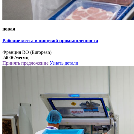
новая
Рабочие места в пищевой промышленности
Франция
RO (European)
2400€
/месяц
Принять предложение
Узнать детали