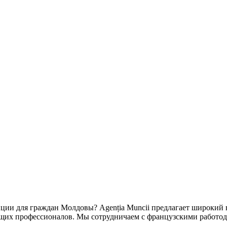
нции для граждан Молдовы? Agenția Muncii предлагает широкий
щих профессионалов. Мы сотрудничаем с французскими работода